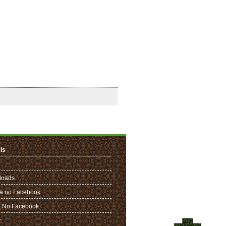
is
loads
a no Facebook
 No Facebook
r