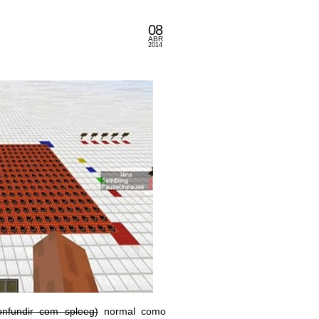
08
ABR
2014
onfundir com spleeg)
normal como