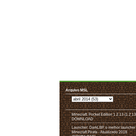
Arquivo MSL
Minecraft: Pocket Edition 1.2.13 (1.2.13
DOWNLOAD
Launcher: DarkLBP, o melhor launcher
Minecraft Pirata - Atualizado 2018