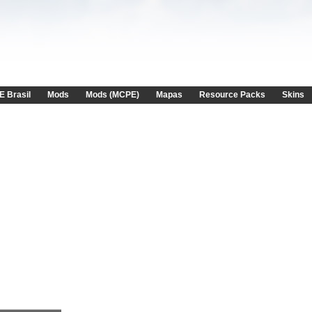
E Brasil
Mods
Mods (MCPE)
Mapas
Resource Packs
Skins