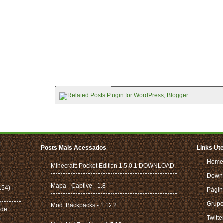
Posts Mais Acessados
Links Ute
Home
Minecraft: Pocket Edition 1.5.0.1 DOWNLOAD
Down
Mapa - Captive - 1.8
.54)
Págin
Grupo
Mod: Backpacks - 1.12.2
 de
Twitte