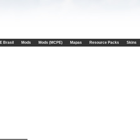
E Brasil
Mods
Mods (MCPE)
Mapas
Resource Packs
Skins