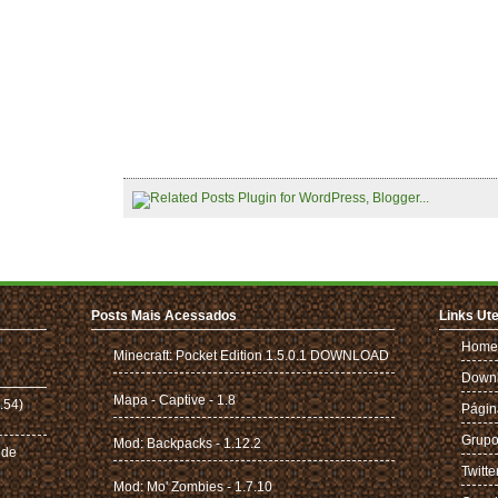
Posts Mais Acessados
Links Ute
Home
Minecraft: Pocket Edition 1.5.0.1 DOWNLOAD
Down
Mapa - Captive - 1.8
.54)
Págin
Grupo
Mod: Backpacks - 1.12.2
 de
Twitte
Mod: Mo' Zombies - 1.7.10