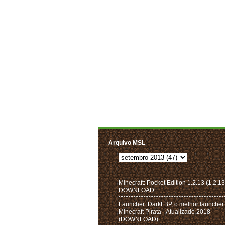
Arquivo MSL
Minecraft: Pocket Edition 1.2.13 (1.2.13
DOWNLOAD
Launcher: DarkLBP, o melhor launcher
Minecraft Pirata - Atualizado 2018
(DOWNLOAD)