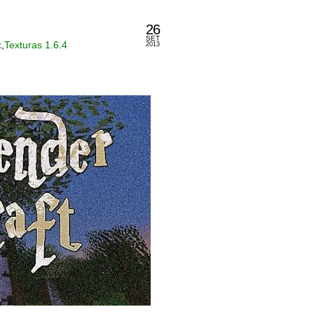
26
SET
k
,
Texturas 1.6.4
2013