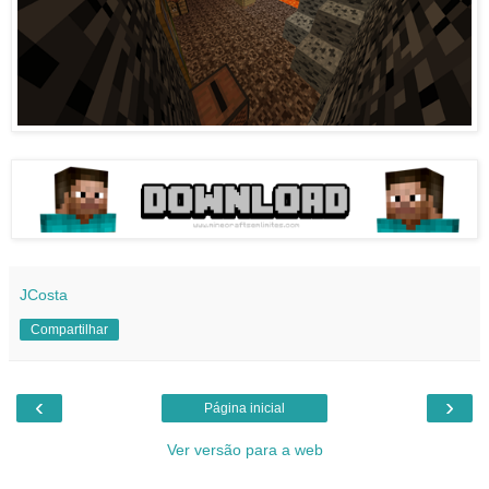
JCosta
Compartilhar
‹
›
Página inicial
Ver versão para a web