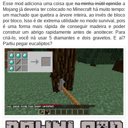
Esse mod adiciona uma coisa que
na minha inútil opinião
a
Mojang já deveria ter colocado no Minecraft há muito tempo:
um machado que quebra a árvore inteira, ao invés de bloco
por bloco. Isso é de extrema utilidade no modo survival, pois
é uma forma mais rápida de conseguir madeira e poder
construir um abrigo rapidamente antes de anoitecer. Para
criá-lo, você irá usar 5 diamantes e dois gravetos. E aí?
Partiu pegar eucaliptos?