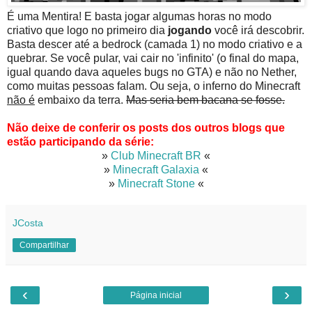
É uma Mentira! E basta jogar algumas horas no modo
criativo que logo no primeiro dia
jogando
você irá descobrir.
Basta descer até a bedrock (camada 1) no modo criativo e a
quebrar. Se você pular, vai cair no 'infinito' (o final do mapa,
igual quando dava aqueles bugs no GTA) e não no Nether,
como muitas pessoas falam. Ou seja, o inferno do Minecraft
não é
embaixo da terra.
Mas seria bem bacana se fosse.
Não deixe de conferir os posts dos outros blogs que
estão participando da série:
»
Club Minecraft BR
«
»
Minecraft Galaxia
«
»
Minecraft Stone
«
JCosta
Compartilhar
‹
›
Página inicial