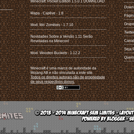
Minecraft: Pocket Edition 1.5.0.1 DOWNLOAD
Down
Mapa - Captive - 1.8
Págin
Grupo
Mod: Mo' Zombies - 1.7.10
Twitte
Novidades Sobre a Versão 1.11 Serão
Canal
Reveladas na Minecon!
Seja 
Mod: Wooden Buckets - 1.12.2
Quem
Minecraft é uma marca de autoridade da
Mojang AB e não vinculada a este site.
Todos os direitos autorais são de propriedade
de seus respectivos donos.