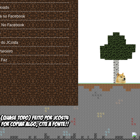
loads
a no Facebook
 No Facebook
r
 do JCosta
Parceiro
 Faz