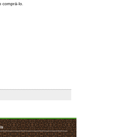
o comprá-lo.
is