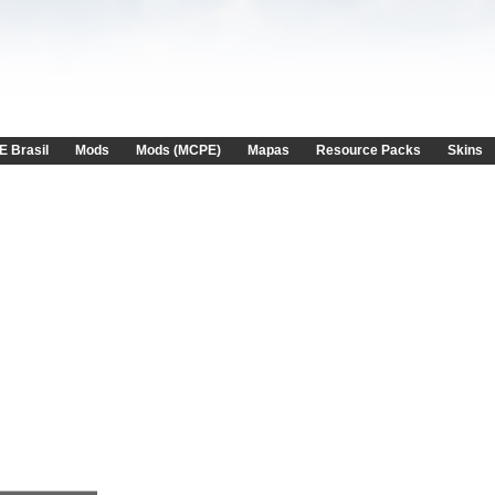
E Brasil
Mods
Mods (MCPE)
Mapas
Resource Packs
Skins