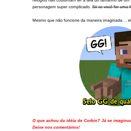
relógios não costumam ter a tela do tamanho de um ce
personagem super complicado.
Só se você for uma f
Mesmo que não funcione da maneira imaginada.... 
O que achou da idéia de Corbin? Já se imaginou
Deixe nos comentários!