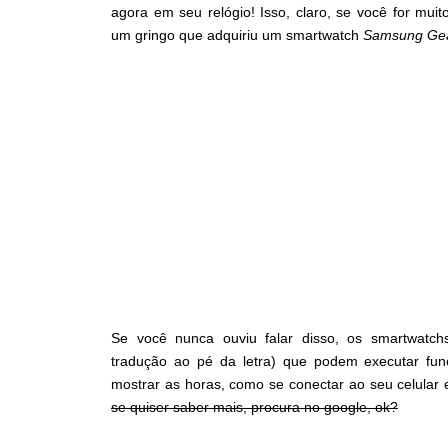
agora em seu relógio! Isso, claro, se você for mui
um gringo que adquiriu um smartwatch
Samsung Gea
Se você nunca ouviu falar disso, os smartwatchs
tradução ao pé da letra) que podem executar fun
mostrar as horas, como se conectar ao seu celular e
se quiser saber mais, procura no google, ok?