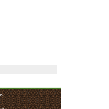
is
loads