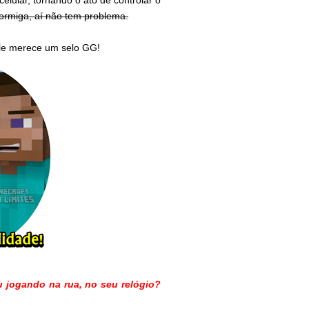
lular, tornando o ato de controlar o
ormiga, aí não tem problema.
ele merece um selo GG!
 jogando na rua, no seu relógio?