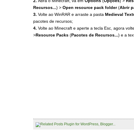
2.
Abra o Minecraft, vá em
Options
(
Opções
) >
Res
Recursos...
) >
Open resource pack folder
(
Abrir p
3.
Volte ao WinRAR e arraste a pasta
Medieval Textu
pacotes de recursos;
4.
Volte ao Minecraft e aperte a tecla Esc, agora vo
>
Resource Packs
(
Pacotes de Recursos...
) e a te