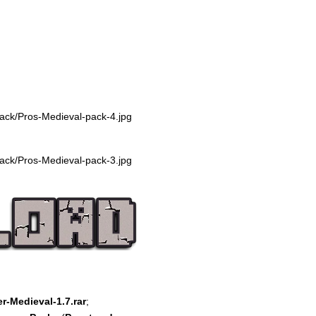
r-Medieval-1.7.rar
;