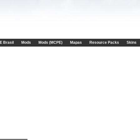
E Brasil
Mods
Mods (MCPE)
Mapas
Resource Packs
Skins