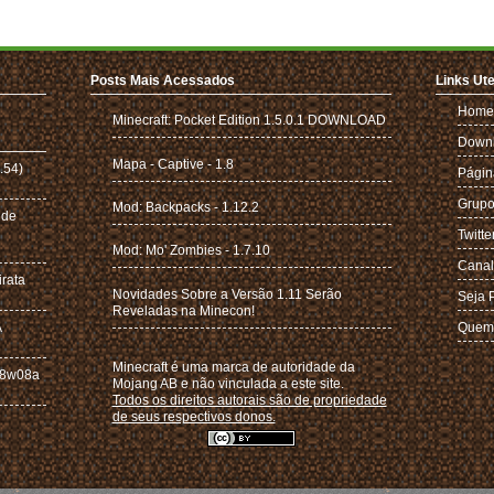
Posts Mais Acessados
Links Ute
Home
Minecraft: Pocket Edition 1.5.0.1 DOWNLOAD
Down
Mapa - Captive - 1.8
.54)
Págin
Grupo
Mod: Backpacks - 1.12.2
 de
Twitte
Mod: Mo' Zombies - 1.7.10
Canal
irata
Novidades Sobre a Versão 1.11 Serão
Seja 
Reveladas na Minecon!
A
Quem
Minecraft é uma marca de autoridade da
 18w08a
Mojang AB e não vinculada a este site.
Todos os direitos autorais são de propriedade
de seus respectivos donos.