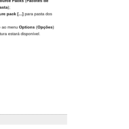
ource Packs
(
Pacotes de
asta
);
re pack [...]
para pasta dos
lte ao menu
Options
(
Opções
)
xtura estará disponível.