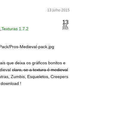
13 julho 2015
13
JUL
k
,
Texturas 1.7.2
2015
s que deixa os gráficos bonitos e
edieval
claro, se a textura é medieval
ras, Zumbis, Esqueletos, Creepers
 download !