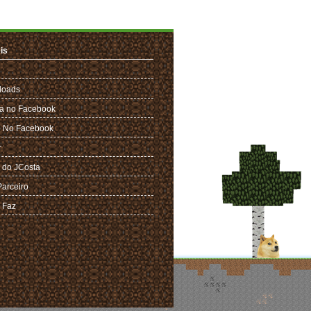
is
loads
a no Facebook
 No Facebook
r
 do JCosta
Parceiro
 Faz