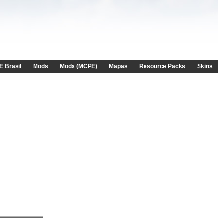
E Brasil
Mods
Mods (MCPE)
Mapas
Resource Packs
Skins