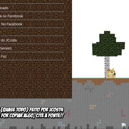
loads
a no Facebook
 No Facebook
r
 do JCosta
Parceiro
 Faz