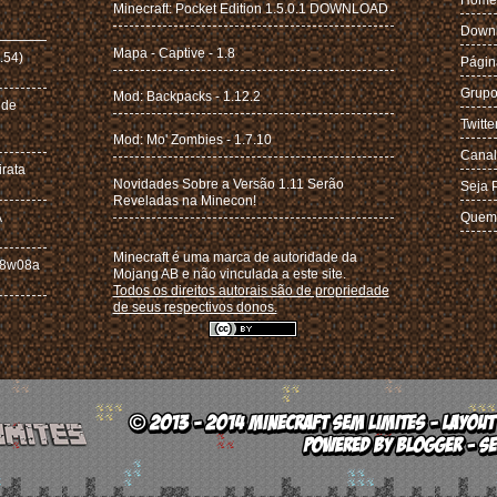
Minecraft: Pocket Edition 1.5.0.1 DOWNLOAD
Down
Mapa - Captive - 1.8
.54)
Págin
Grupo
Mod: Backpacks - 1.12.2
 de
Twitte
Mod: Mo' Zombies - 1.7.10
Canal
irata
Novidades Sobre a Versão 1.11 Serão
Seja 
Reveladas na Minecon!
A
Quem
Minecraft é uma marca de autoridade da
 18w08a
Mojang AB e não vinculada a este site.
Todos os direitos autorais são de propriedade
de seus respectivos donos.