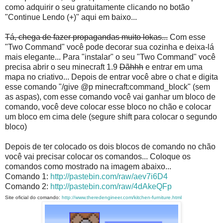
como adquirir o seu gratuitamente clicando no botão
"Continue Lendo (+)" aqui em baixo...
Tá, chega de fazer propagandas muito lokas...
Com esse
"Two Command" você pode decorar sua cozinha e deixa-lá
mais elegante... Para "instalar" o seu "Two Command" você
precisa abrir o seu minecraft 1.9
Dãhhh
e entrar em uma
mapa no criativo... Depois de entrar você abre o chat e digita
esse comando "/give @p minecraft:command_block" (sem
as aspas), com esse comando você vai ganhar um bloco de
comando, você deve colocar esse bloco no chão e colocar
um bloco em cima dele (segure shift para colocar o segundo
bloco)
Depois de ter colocado os dois blocos de comando no chão
você vai precisar colocar os comandos... Coloque os
comandos como mostrado na imagem abaixo...
Comando 1:
http://pastebin.com/raw/aev7i6D4
Comando 2:
http://pastebin.com/raw/4dAkeQFp
Site oficial do comando:
http://www.theredengineer.com/kitchen-furniture.html