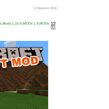
12 fevereiro 2018
12
s
,
Mods 1.10.X
,
MODs 1.9
,
MODs
FEV
2018