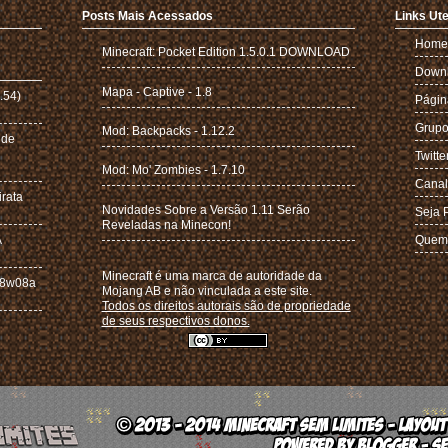
Posts Mais Acessados
Links Ute
Home
Minecraft: Pocket Edition 1.5.0.1 DOWNLOAD
Down
Mapa - Captive - 1.8
.54)
Págin
Grupo
Mod: Backpacks - 1.12.2
 de
Twitte
Mod: Mo' Zombies - 1.7.10
Canal
irata
Novidades Sobre a Versão 1.11 Serão
Seja 
Reveladas na Minecon!
A
Quem
Minecraft é uma marca de autoridade da
 18w08a
Mojang AB e não vinculada a este site.
Todos os direitos autorais são de propriedade
de seus respectivos donos.