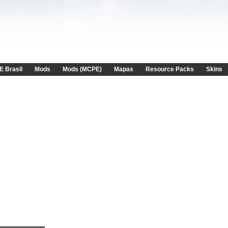
E Brasil
Mods
Mods (MCPE)
Mapas
Resource Packs
Skins