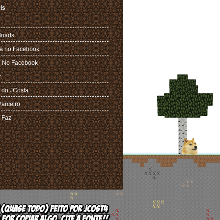
is
loads
a no Facebook
 No Facebook
r
 do JCosta
Parceiro
 Faz