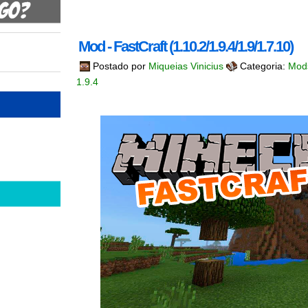
Mod - FastCraft (1.10.2/1.9.4/1.9/1.7.10)
Postado por
Miqueias Vinicius
Categoria:
Mod
1.9.4